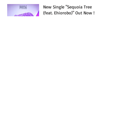
New Single "Sequoia Tree
(feat. Ehiorobo)" Out Now !
Future Bass & Beats (LVL1)
泡パMIX!!!!!
Too Future. Thursdays Vol. 59